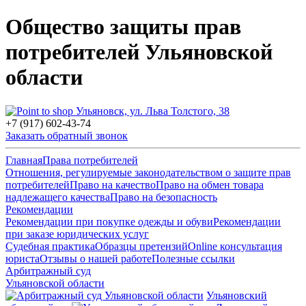
Общество защиты прав
потребителей Ульяновской
области
Ульяновск, ул. Льва Толстого, 38
+7 (917) 602-43-74
Заказать обратный звонок
Главная
Права потребителей
Отношения, регулируемые законодательством о защите прав
потребителей
Право на качество
Право на обмен товара
надлежащего качества
Право на безопасность
Рекомендации
Рекомендации при покупке одежды и обуви
Рекомендации
при заказе юридических услуг
Судебная практика
Образцы претензий
Online консультация
юриста
Отзывы о нашей работе
Полезные ссылки
Арбитражный суд
Ульяновской области
Ульяновский