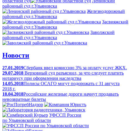
областной суд
Ленинский
районный суд г.Ульяновска
Железнодорожный
районный суд г.Ульяновска
Засвияжский
районный суд г.Ульяновска
Заволжский
районный суд г.Ульяновска
Новости
27.01.2019
Сбербанк ввел комиссию 3% за оплату услуг ЖКХ.
29.07.2018
Верховный суд разъяснил, за что следует платить
нотариусу при оформлении наследства
14.05.2018
Полисы ОСАГО могут подорожать с 31 августа
2018 г.
18.04.2018
Российские железные дороги начнут продавать
невозвратные билеты
УФССП России
по Ульяновской области