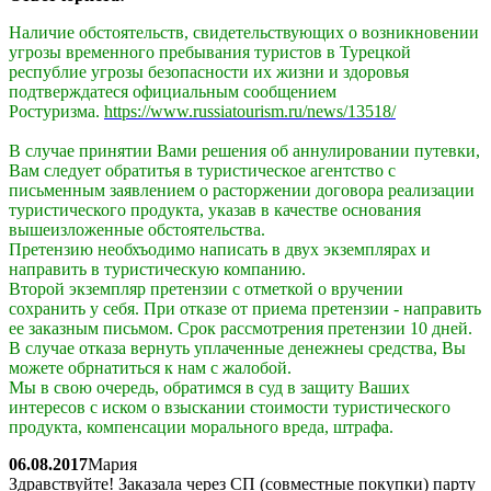
Наличие обстоятельств, свидетельствующих о возникновении
угрозы
временного пребывания туристов в Турецкой
республие угрозы безопасности
их жизни и здоровья
подтверждатеся официальным сообщением
Ростуризма.
https://www.russiatourism.ru/news/13518/
В случае принятии Вами решения об аннулировании
путевки,
Вам следует обратитья в туристическое агентство с
письменным
заявлением о расторжении договора реализации
туристического продукта,
указав в качестве основания
вышеизложенные обстоятельства.
Претензию необхъодимо написать в двух экземплярах и
направить в
туристическую компанию.
Второй экземпляр претензии с отметкой о вручении
сохранить у себя. При
отказе от приема претензии - направить
ее заказным письмом. Срок
рассмотрения претензии 10 дней.
В случае отказа вернуть уплаченные денежнеы средства, Вы
можете
обрнатиться к нам с жалобой.
Мы в свою очередь, обратимся в суд в защиту Ваших
интересов с иском о
взыскании стоимости туристического
продукта, компенсации морального
вреда, штрафа.
06.08.2017
Мария
Здравствуйте! Заказала через СП (совместные покупки) парту