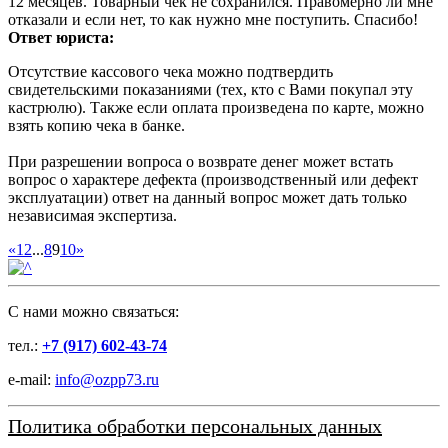
12 месяцев. Товарный чек не сохранился. Правомерно ли мне
отказали и если нет, то как нужно мне поступить. Спасибо!
Ответ юриста:
Отсутствие кассового чека можно подтвердить
свидетельскими показаниями (тех, кто с Вами покупал эту
кастрюлю). Также если оплата произведена по карте, можно
взять копию чека в банке.
При разрешении вопроса о возврате денег может встать
вопрос о характере дефекта (производственный или дефект
эксплуатации) ответ на данный вопрос может дать только
независимая экспертиза.
«
1
2
...
8
9
10
»
C нами можно связаться:
тел.:
+7 (917) 602-43-74
e-mail:
info@ozpp73.ru
Политика обработки персональных данных