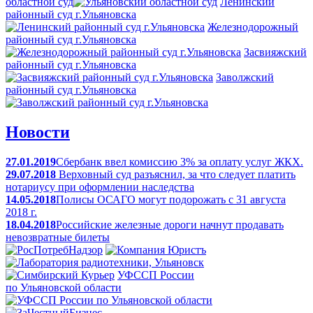
областной суд
Ленинский
районный суд г.Ульяновска
Железнодорожный
районный суд г.Ульяновска
Засвияжский
районный суд г.Ульяновска
Заволжский
районный суд г.Ульяновска
Новости
27.01.2019
Сбербанк ввел комиссию 3% за оплату услуг ЖКХ.
29.07.2018
Верховный суд разъяснил, за что следует платить
нотариусу при оформлении наследства
14.05.2018
Полисы ОСАГО могут подорожать с 31 августа
2018 г.
18.04.2018
Российские железные дороги начнут продавать
невозвратные билеты
УФССП России
по Ульяновской области