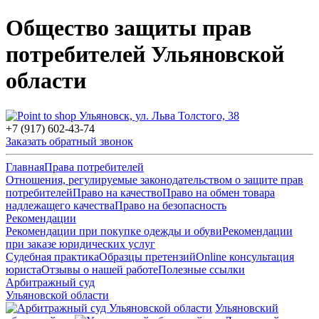
Общество защиты прав
потребителей Ульяновской
области
Ульяновск, ул. Льва Толстого, 38
+7 (917) 602-43-74
Заказать обратный звонок
Главная
Права потребителей
Отношения, регулируемые законодательством о защите прав
потребителей
Право на качество
Право на обмен товара
надлежащего качества
Право на безопасность
Рекомендации
Рекомендации при покупке одежды и обуви
Рекомендации
при заказе юридических услуг
Судебная практика
Образцы претензий
Online консультация
юриста
Отзывы о нашей работе
Полезные ссылки
Арбитражный суд
Ульяновской области
Ульяновский