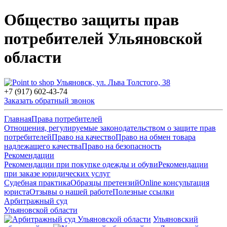
Общество защиты прав
потребителей Ульяновской
области
Ульяновск, ул. Льва Толстого, 38
+7 (917) 602-43-74
Заказать обратный звонок
Главная
Права потребителей
Отношения, регулируемые законодательством о защите прав
потребителей
Право на качество
Право на обмен товара
надлежащего качества
Право на безопасность
Рекомендации
Рекомендации при покупке одежды и обуви
Рекомендации
при заказе юридических услуг
Судебная практика
Образцы претензий
Online консультация
юриста
Отзывы о нашей работе
Полезные ссылки
Арбитражный суд
Ульяновской области
Ульяновский