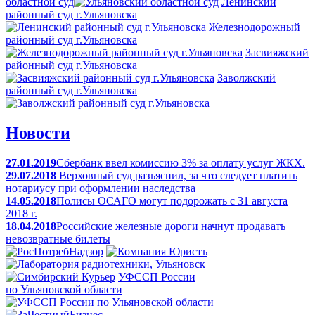
областной суд
Ленинский
районный суд г.Ульяновска
Железнодорожный
районный суд г.Ульяновска
Засвияжский
районный суд г.Ульяновска
Заволжский
районный суд г.Ульяновска
Новости
27.01.2019
Сбербанк ввел комиссию 3% за оплату услуг ЖКХ.
29.07.2018
Верховный суд разъяснил, за что следует платить
нотариусу при оформлении наследства
14.05.2018
Полисы ОСАГО могут подорожать с 31 августа
2018 г.
18.04.2018
Российские железные дороги начнут продавать
невозвратные билеты
УФССП России
по Ульяновской области