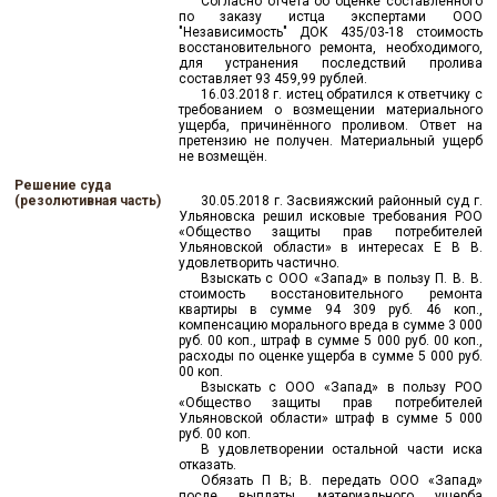
Согласно отчёта об оценке составленного
по заказу истца экспертами ООО
"Независимость" ДОК 435/03-18 стоимость
восстановительного ремонта, необходимого,
для устранения последствий пролива
составляет 93 459,99 рублей.
16.03.2018 г. истец обратился к ответчику с
требованием о возмещении материального
ущерба, причинённого проливом. Ответ на
претензию не получен. Материальный ущерб
не возмещён.
Решение суда
(резолютивная часть)
30.05.2018 г. Засвияжский районный суд г.
Ульяновска решил исковые требования РОО
«Общество защиты прав потребителей
Ульяновской области» в интересах Е В В.
удовлетворить частично.
Взыскать с ООО «Запад» в пользу П. В. В.
стоимость восстановительного ремонта
квартиры в сумме 94 309 руб. 46 коп.,
компенсацию морального вреда в сумме 3 000
руб. 00 коп., штраф в сумме 5 000 руб. 00 коп.,
расходы по оценке ущерба в сумме 5 000 руб.
00 коп.
Взыскать с ООО «Запад» в пользу РОО
«Общество защиты прав потребителей
Ульяновской области» штраф в сумме 5 000
руб. 00 коп.
В удовлетворении остальной части иска
отказать.
Обязать П В; В. передать ООО «Запад»
после выплаты материального ущерба