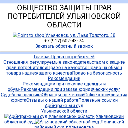
ОБЩЕСТВО ЗАЩИТЫ ПРАВ
ПОТРЕБИТЕЛЕЙ УЛЬЯНОВСКОЙ
ОБЛАСТИ
Ульяновск, ул. Льва Толстого, 38
+7 (917) 602-43-74
Заказать обратный звонок
Главная
Права потребителей
Отношения, регулируемые законодательством о защите
прав потребителей
Право на качество
Право на обмен
товара надлежащего качества
Право на безопасность
Рекомендации
Рекомендации при покупке одежды и
обуви
Рекомендации при заказе юридических услуг
Судебная практика
Образцы претензий
Online консультация
юриста
Отзывы о нашей работе
Полезные ссылки
Арбитражный суд
Ульяновской области
Ульяновский
областной суд
Ленинский
районный суд г.Ульяновска