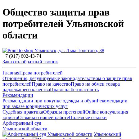
Общество защиты прав
потребителей Ульяновской
области
Ульяновск, ул. Льва Толстого, 38
+7 (917) 602-43-74
Заказать обратный звонок
Главная
Права потребителей
Отношения, регулируемые законодательством о защите прав
потребителей
Право на качество
Право на обмен товара
надлежащего качества
Право на безопасность
Рекомендации
Рекомендации при покупке одежды и обуви
Рекомендации
при заказе юридических услуг
Судебная практика
Образцы претензий
Online консультация
юриста
Отзывы о нашей работе
Полезные ссылки
Арбитражный суд
Ульяновской области
Ульяновский