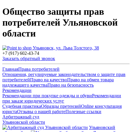
Общество защиты прав
потребителей Ульяновской
области
Ульяновск, ул. Льва Толстого, 38
+7 (917) 602-43-74
Заказать обратный звонок
Главная
Права потребителей
Отношения, регулируемые законодательством о защите прав
потребителей
Право на качество
Право на обмен товара
надлежащего качества
Право на безопасность
Рекомендации
Рекомендации при покупке одежды и обуви
Рекомендации
при заказе юридических услуг
Судебная практика
Образцы претензий
Online консультация
юриста
Отзывы о нашей работе
Полезные ссылки
Арбитражный суд
Ульяновской области
Ульяновский