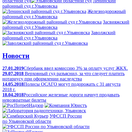
областной суд
Ленинский
районный суд г.Ульяновска
Железнодорожный
районный суд г.Ульяновска
Засвияжский
районный суд г.Ульяновска
Заволжский
районный суд г.Ульяновска
Новости
27.01.2019
Сбербанк ввел комиссию 3% за оплату услуг ЖКХ.
29.07.2018
Верховный суд разъяснил, за что следует платить
нотариусу при оформлении наследства
14.05.2018
Полисы ОСАГО могут подорожать с 31 августа
2018 г.
18.04.2018
Российские железные дороги начнут продавать
невозвратные билеты
УФССП России
по Ульяновской области