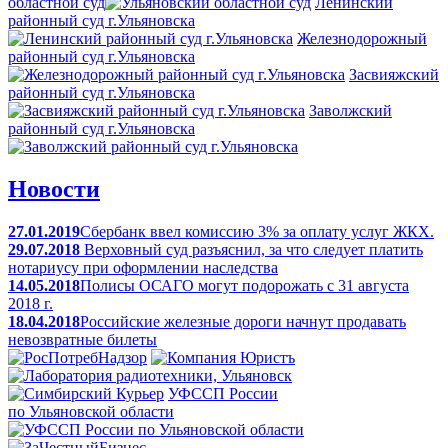
областной суд
Ленинский
районный суд г.Ульяновска
Железнодорожный
районный суд г.Ульяновска
Засвияжский
районный суд г.Ульяновска
Заволжский
районный суд г.Ульяновска
Новости
27.01.2019
Сбербанк ввел комиссию 3% за оплату услуг ЖКХ.
29.07.2018
Верховный суд разъяснил, за что следует платить
нотариусу при оформлении наследства
14.05.2018
Полисы ОСАГО могут подорожать с 31 августа
2018 г.
18.04.2018
Российские железные дороги начнут продавать
невозвратные билеты
УФССП России
по Ульяновской области