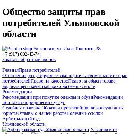
Общество защиты прав
потребителей Ульяновской
области
Ульяновск, ул. Льва Толстого, 38
+7 (917) 602-43-74
Заказать обратный звонок
Главная
Права потребителей
Отношения, регулируемые законодательством о защите прав
потребителей
Право на качество
Право на обмен товара
надлежащего качества
Право на безопасность
Рекомендации
Рекомендации при покупке одежды и обуви
Рекомендации
при заказе юридических услуг
Судебная практика
Образцы претензий
Online консультация
юриста
Отзывы о нашей работе
Полезные ссылки
Арбитражный суд
Ульяновской области
Ульяновский