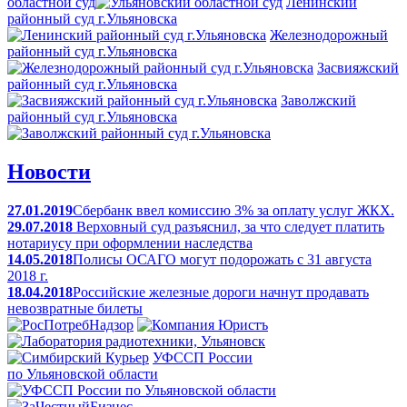
областной суд
Ленинский
районный суд г.Ульяновска
Железнодорожный
районный суд г.Ульяновска
Засвияжский
районный суд г.Ульяновска
Заволжский
районный суд г.Ульяновска
Новости
27.01.2019
Сбербанк ввел комиссию 3% за оплату услуг ЖКХ.
29.07.2018
Верховный суд разъяснил, за что следует платить
нотариусу при оформлении наследства
14.05.2018
Полисы ОСАГО могут подорожать с 31 августа
2018 г.
18.04.2018
Российские железные дороги начнут продавать
невозвратные билеты
УФССП России
по Ульяновской области