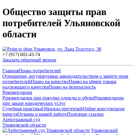
Общество защиты прав
потребителей Ульяновской
области
Ульяновск, ул. Льва Толстого, 38
+7 (917) 602-43-74
Заказать обратный звонок
Главная
Права потребителей
Отношения, регулируемые законодательством о защите прав
потребителей
Право на качество
Право на обмен товара
надлежащего качества
Право на безопасность
Рекомендации
Рекомендации при покупке одежды и обуви
Рекомендации
при заказе юридических услуг
Судебная практика
Образцы претензий
Online консультация
юриста
Отзывы о нашей работе
Полезные ссылки
Арбитражный суд
Ульяновской области
Ульяновский